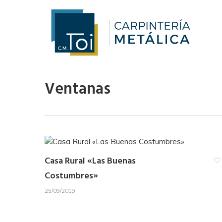
Skip
to
main
content
Ventanas
Casa Rural «Las Buenas
Costumbres»
25/09/2019