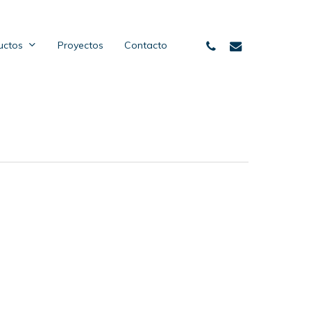
phone
email
uctos
Proyectos
Contacto